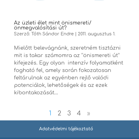
Az üzleti élet mint önismereti/
önmegvalósítási út?
Szerző:
Tóth Sándor Endre
|
2011. augusztus 1.
Mielőtt belevágnánk, szeretném tisztázni
mit is takar számomra az “önismereti út”
kifejezés. Egy olyan intenzív folyamatként
fogható fel, amely során fokozatosan
feltárulnak az egyénben rejlő valódi
potenciálok, lehetőségek és az ezek
kibontakozását...
1
2
3
4
»
Adatvédelmi tájékoztató