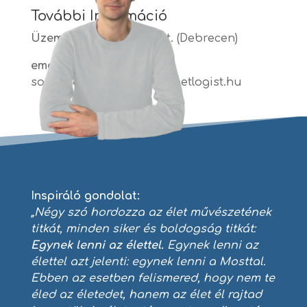
További Információ
Üzemeltető:
Netlogist Bt. (Debrecen)
email:
sandorendre.toth[kukac]netlogist.hu
Inspiráló gondolat:
„Négy szó hordozza az élet művészetének
titkát, minden siker és boldogság titkát:
Egynek lenni az élettel.
Egynek lenni az
élettel azt jelenti: egynek lenni a Mosttal.
Ebben az esetben felismered, hogy nem te
éled az életedet, hanem az élet él rajtad