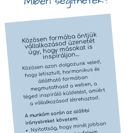
Miben segíthetek?
Közösen formába öntjük
vállalkozásod üzenetét
úgy, hogy másokat is
inspiráljon...
Közösen azon dolgozunk veled,
hogy letisztult, harmonikus és
átlátható formában
megmutathasd a weben, a
téged inspiráló küldetést, amiért
a vállalkozásod létrehoztad.
A munkám során az alábbi
irányelveket követem:
Nyitottság, hogy minél jobban