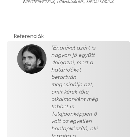
Megtervezzük, utánajárunk, megalkotjuk.
“Endrével azért is
nagyon jó együtt
dolgozni, mert a
határidőket
betartván
megcsinálja azt,
amit kérek tőle,
alkalmanként még
többet is.
Tulajdonképpen ő
volt az egyetlen
honlapkészítő, aki
tartotta a