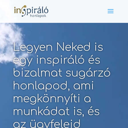
Videólejátszó
Legyen Neked is
egy inspiráló és
bizalmat sugárzó
honlapod, ami
megkönnyíti a
munkádat is, és
az ügyfeleid