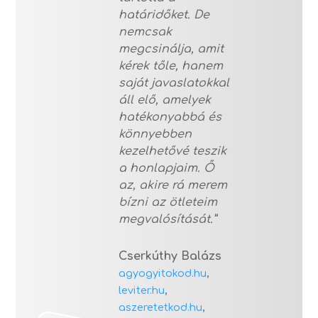
határidőket. De
nemcsak
megcsinálja, amit
kérek tőle, hanem
saját javaslatokkal
áll elő, amelyek
hatékonyabbá és
könnyebben
kezelhetővé teszik
a honlapjaim.
Ő
az, akire rá merem
bízni az ötleteim
megvalósítását.”
Cserkúthy Balázs
agyogyitokod.hu
,
leviter.hu
,
aszeretetkod.hu
,