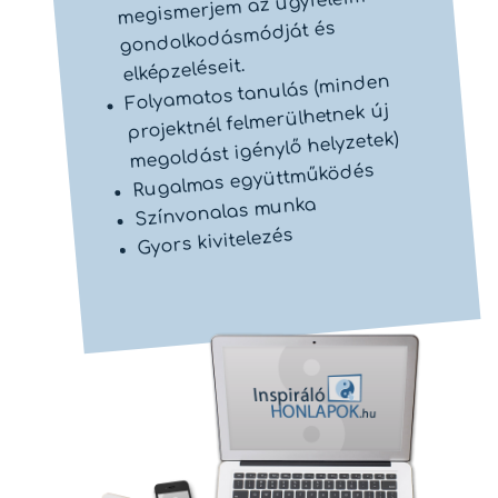
megismerjem az ügyfeleim
gondolkodásmódját és
elképzeléseit.
Folyamatos tanulás (minden
projektnél felmerülhetnek új
megoldást igénylő helyzetek)
Rugalmas együttműködés
Színvonalas munka
Gyors kivitelezés