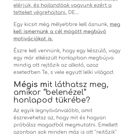
elérjük, és hajlandóak vagyunk ezért a
tetteket végrehajtani.
DE…
Egy kicsit még mélyebbre kell ásnunk,
meg
kell ismernünk a cél mögött megbúvó
motivációkat is.
Észre kell vennünk, hogy egy készülő, vagy
egy már elkészült honlapban megbújva
mindig ott rejtőzik az alkotó, azaz
esetedben Te, s vele együtt lelki világod.
Mégis m
it láthatsz meg,
amikor “belenézel”
honlapod tükrébe?
Az egyik legnyilvánvalóbb, amit
észrevehetsz az, hogy mit és hogyan
próbálsz magadból megmutatni. Emellett
azonban sok minden más is ott “rejtőzik”