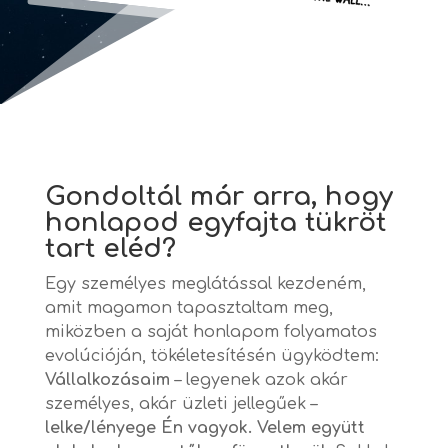
Gondoltál már arra, hogy
honlapod egyfajta tükröt
tart eléd?
Egy személyes meglátással kezdeném,
amit magamon tapasztaltam meg,
miközben a saját honlapom folyamatos
evolúcióján, tökéletesítésén ügyködtem:
V
állalkozásaim
– legyenek azok akár
személyes, akár üzleti jellegűek –
lelke/lényege Én vagyok
.
Velem együtt