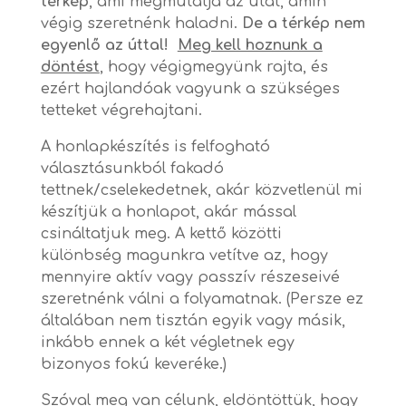
térkép
, ami megmutatja az utat, amin
végig szeretnénk haladni.
De a térkép nem
egyenlő az úttal!
Meg kell hoznunk a
döntést
, hogy végigmegyünk rajta, és
ezért hajlandóak vagyunk a szükséges
tetteket végrehajtani.
A honlapkészítés is felfogható
választásunkból fakadó
tettnek/cselekedetnek, akár közvetlenül mi
készítjük a honlapot, akár mással
csináltatjuk meg. A kettő közötti
különbség magunkra vetítve az, hogy
mennyire aktív vagy passzív részeseivé
szeretnénk válni a folyamatnak. (Persze ez
általában nem tisztán egyik vagy másik,
inkább ennek a két végletnek egy
bizonyos fokú keveréke.)
Szóval meg van célunk, eldöntöttük, hogy