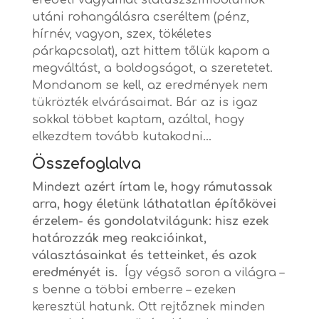
eredeti vágyamat státuszszimbólumok
utáni rohangálásra cseréltem (pénz,
hírnév, vagyon, szex, tökéletes
párkapcsolat), azt hittem tőlük kapom a
megváltást, a boldogságot, a szeretetet.
Mondanom se kell, az eredmények nem
tükrözték elvárásaimat. Bár az is igaz
sokkal többet kaptam, azáltal, hogy
elkezdtem tovább kutakodni…
Összefoglalva
Mindezt azért írtam le, hogy rámutassak
arra, hogy életünk láthatatlan építőkövei
érzelem- és gondolatvilágunk: hisz ezek
határozzák meg reakcióinkat,
választásainkat és tetteinket, és azok
eredményét is.
Így végső soron a világra –
s benne a többi emberre – ezeken
keresztül hatunk. Ott rejtőznek minden