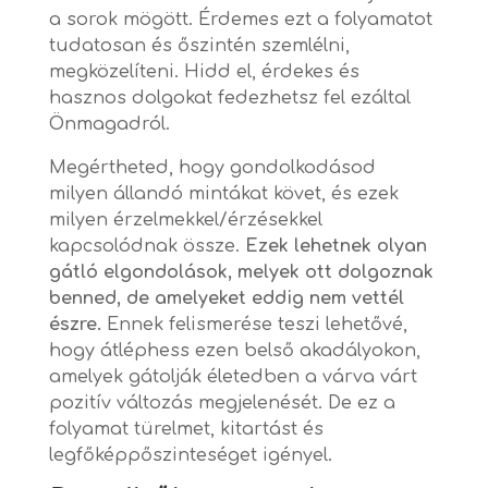
a sorok mögött. Érdemes ezt a folyamatot
tudatosan és őszintén szemlélni,
megközelíteni. Hidd el, érdekes és
hasznos dolgokat fedezhetsz fel ezáltal
Önmagadról.
Megértheted, hogy gondolkodásod
milyen állandó mintákat követ, és ezek
milyen érzelmekkel/érzésekkel
kapcsolódnak össze.
Ezek lehetnek olyan
gátló elgondolások, melyek ott dolgoznak
benned, de amelyeket eddig nem vettél
észre.
Ennek felismerése teszi lehetővé,
hogy átléphess ezen belső akadályokon,
amelyek gátolják életedben a várva várt
pozitív változás megjelenését. De ez a
folyamat türelmet, kitartást és
legfőképpőszinteséget igényel.