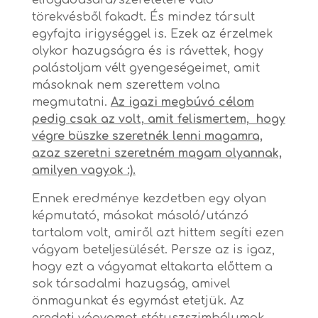
elfogadására/szeretetére való
törekvésből fakadt. És mindez társult
egyfajta irigységgel is. Ezek az érzelmek
olykor hazugságra és is rávettek, hogy
palástoljam vélt gyengeségeimet, amit
másoknak nem szerettem volna
megmutatni.
Az igazi megbúvó célom
pedig csak az volt, amit felismertem, hogy
végre büszke szeretnék lenni magamra,
azaz szeretni szeretném magam olyannak,
amilyen vagyok :).
Ennek eredménye kezdetben egy olyan
képmutató, másokat másoló/utánzó
tartalom volt, amiről azt hittem segíti ezen
vágyam beteljesülését. Persze az is igaz,
hogy ezt a vágyamat eltakarta előttem a
sok társadalmi hazugság, amivel
önmagunkat és egymást etetjük. Az