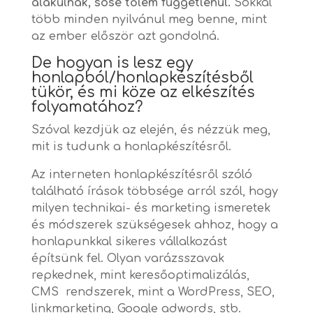
alakulnak, sose tőlem függetlenül.
Sokkal
több minden nyilvánul meg benne, mint
az ember először azt gondolná.
De hogyan is lesz egy
honlapból/honlapkészítésből
tükör, és mi köze az elkészítés
folyamatához?
Szóval kezdjük az elején, és nézzük meg,
mit is tudunk a honlapkészítésről.
Az interneten honlapkészítésről szóló
található írások többsége arról szól, hogy
milyen technikai- és marketing ismeretek
és módszerek szükségesek ahhoz, hogy a
honlapunkkal sikeres vállalkozást
építsünk fel. Olyan varázsszavak
repkednek, mint keresőoptimalizálás,
CMS rendszerek, mint a WordPress, SEO,
linkmarketing, Google adwords, stb.