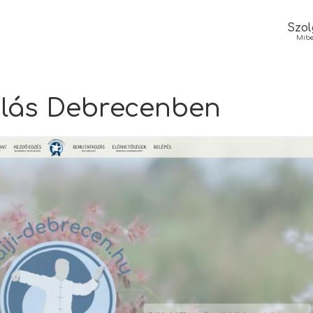
Szol
Mibe
rlás Debrecenben