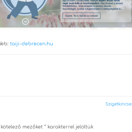
Web:
taiji-debrecen.hu
Szigetkincs
 kötelező mezőket
*
karakterrel jelöltük