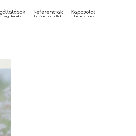
gáltatások
Referenciák
Kapcsolat
n segíthetek?
Ügyfelek mondták
Üzenetküldés