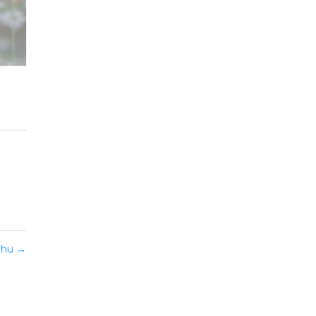
e.hu
→