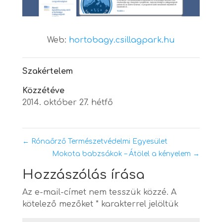
Web:
hortobagy.csillagpark.hu
Szakértelem
Közzétéve
2014. október 27. hétfő
←
Rónaőrző Természetvédelmi Egyesület
Mokota babzsákok – Átölel a kényelem
→
Hozzászólás írása
Az e-mail-címet nem tesszük közzé.
A
kötelező mezőket
*
karakterrel jelöltük